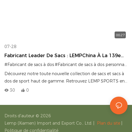
00:27
07-28
Fabricant Leader De Sacs : LEMPChina À La 139e
Foire De Canton
#Fabricant de sacs à dos
#Fabricant de sacs à dos personnalisé R
Découvrez notre toute nouvelle collection de sacs et sacs à
dos de sport haut de gamme. Retrouvez LEMP SPORTS en
action à la 139e Foire de Canton, où la qualité et l'innovation
30
0
ont permis de nouer des liens avec des partenaires
internationaux.
Droits d'auteur © 2026
Lemp (Xiamen) Import and Export Co., Ltd.
|
Plan du site
|
Politique de confidentialité