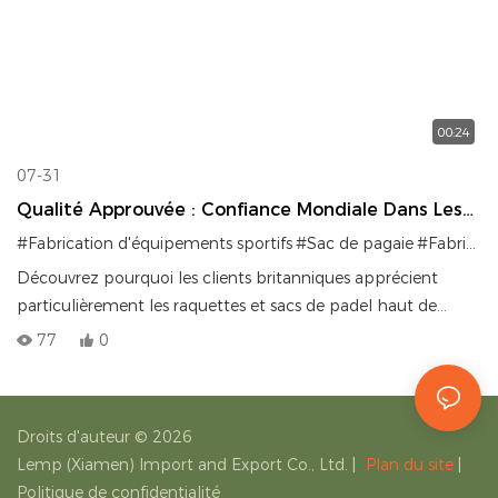
00:24
07-31
Qualité Approuvée : Confiance Mondiale Dans Les
Équipements De Padel LEMP China.
#Fabrication d'équipements sportifs
#Sac de pagaie
#Fabricant de sacs OEM
Découvrez pourquoi les clients britanniques apprécient
particulièrement les raquettes et sacs de padel haut de
gamme de LEMP China présentés à la Foire de Canton.
77
0
Explorez nos solutions de sacs OEM/ODM de haute qualité
pour les marques de sport du monde entier.
Droits d'auteur © 2026
Lemp (Xiamen) Import and Export Co., Ltd.
|
Plan du site
|
Politique de confidentialité