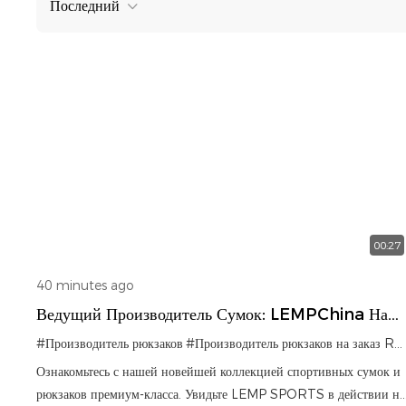
Последний
00:27
40 minutes ago
Ведущий Производитель Сумок: LEMPChina На
139-Й Кантонской Ярмарке.
#Производитель рюкзаков
#Производитель рюкзаков на заказ R
#
Ознакомьтесь с нашей новейшей коллекцией спортивных сумок и
рюкзаков премиум-класса. Увидьте LEMP SPORTS в действии на