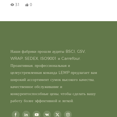
139-й Кантонской ярмарке, где мы устанавливаем связи с
31
0
мировыми партнерами благодаря качеству и инновациям.
Наши фабрики прошли аудиты BSCI, GSV,
WRAP, SEDEX, ISO9001 и Carrefour.
Проактивная, профессиональная и
целеустремленная команда LEMP предлагает вам
широкий ассортимент сумок высокого качества,
качественное обслуживание и
конкурентоспособные цены, чтобы сделать вашу
работу более эффективной и легкой.