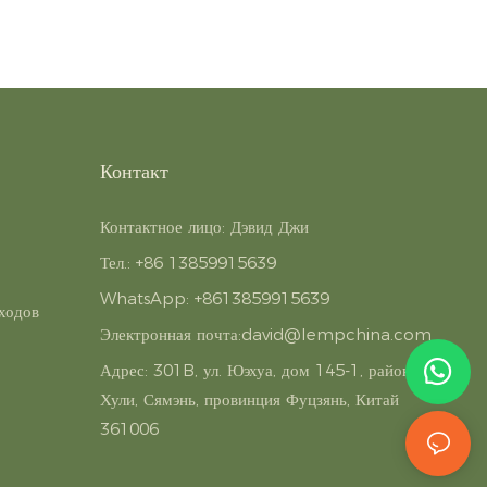
Контакт
Контактное лицо: Дэвид Джи
Тел.: +86 13859915639
WhatsApp: +8613859915639
ходов
Электронная почта:
david@lempchina.com
Адрес:
301B, ул. Юэхуа, дом 145-1, район
Хули, Сямэнь, провинция Фуцзянь, Китай
361006