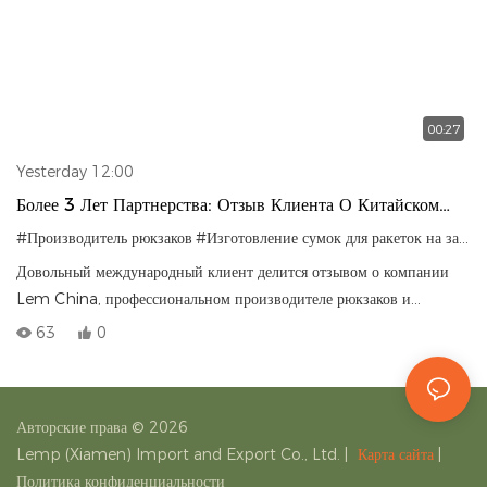
00:27
Yesterday 12:00
Более 3 Лет Партнерства: Отзыв Клиента О Китайском
Производителе Рюкзаков Lem.
#Производитель рюкзаков
#Изготовление сумок для ракеток на заказ
Довольный международный клиент делится отзывом о компании
Lem China, профессиональном производителе рюкзаков и
снаряжения для активного отдыха, отмечая своевременную доставку
63
0
и строгий контроль качества.
Авторские права © 2026
Lemp (Xiamen) Import and Export Co., Ltd.
|
Карта сайта
|
Политика конфиденциальности