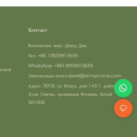
Контакт
Контактное лицо: Дэвид Джи
Тел.: +86 13859915639
WhatsApp: +8613859915639
ходов
Электронная почта:
david@lempchina.com
Адрес:
301B, ул. Юэхуа, дом 145-1, район
Хули, Сямэнь, провинция Фуцзянь, Китай
361006