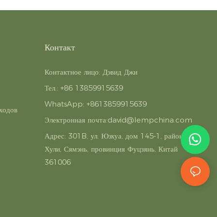
Контакт
Контактное лицо: Дэвид Джи
Тел.: +86 13859915639
WhatsApp: +8613859915639
ходов
Электронная почта:
david@lempchina.com
Адрес:
301B, ул. Юэхуа, дом 145-1, район
Хули, Сямэнь, провинция Фуцзянь, Китай
361006