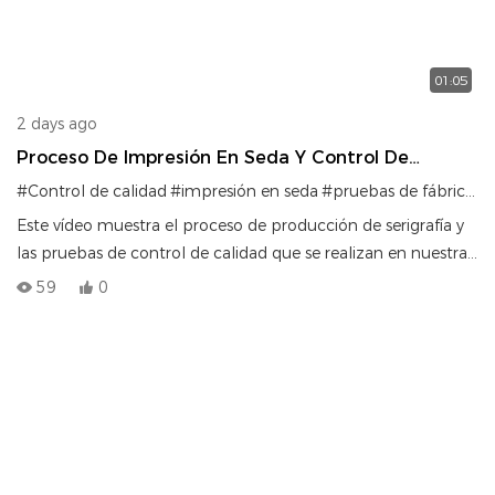
01:05
2 days ago
Proceso De Impresión En Seda Y Control De
Calidad | Sistema De Pruebas De Fábrica
#Control de calidad
#impresión en seda
#pruebas de fábrica
#f
Este vídeo muestra el proceso de producción de serigrafía y
las pruebas de control de calidad que se realizan en nuestra
fábrica.
59
0