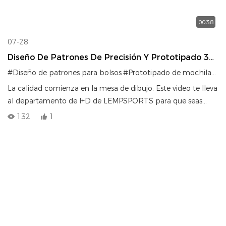
00:38
07-28
Diseño De Patrones De Precisión Y Prototipado 3D
Para Bolsos Personalizados.
#Diseño de patrones para bolsos
#Prototipado de mochilas
#C
La calidad comienza en la mesa de dibujo. Este video te lleva
al departamento de I+D de LEMPSPORTS para que seas
testigo de nuestro meticuloso proceso de creación de
132
1
patrones y prototipos 3D, el primer paso fundamental que
garantiza que cada mochila personalizada alcance la
perfección estructural antes de entrar en producción en
masa.