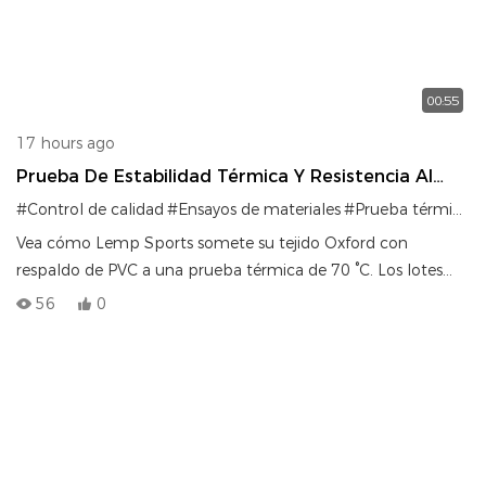
00:55
17 hours ago
Prueba De Estabilidad Térmica Y Resistencia Al
Desprendimiento Del Tejido De PVC
#Control de calidad
#Ensayos de materiales
#Prueba térmica
#
Vea cómo Lemp Sports somete su tejido Oxford con
respaldo de PVC a una prueba térmica de 70 °C. Los lotes
que no cumplen con los estándares y que presentan
56
0
burbujas o descamación son rechazados y desechados de
inmediato.