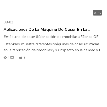
00:44
08-02
Aplicaciones De La Máquina De Coser En La
Fabricación De Mochilas | Eficiencia De La
#máquina de coser
#fabricación de mochilas
#Fábrica OEM
#p
Producción En Fábrica
Este vídeo muestra diferentes máquinas de coser utilizadas
en la fabricación de mochilas y su impacto en la calidad y la
eficiencia.
102
8