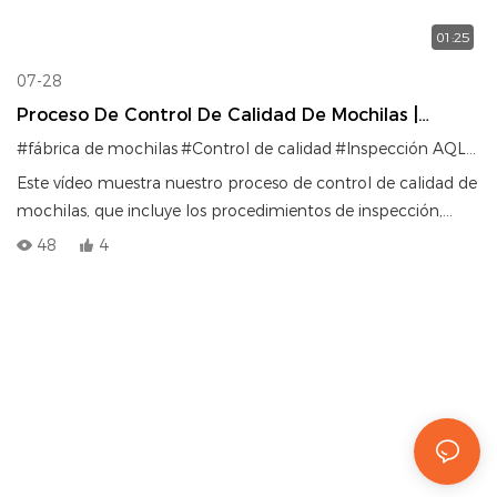
01:25
07-28
Proceso De Control De Calidad De Mochilas |
Sistema De Inspección De Fábrica De Bolsas OEM
#fábrica de mochilas
#Control de calidad
#Inspección AQL
#fa
Este vídeo muestra nuestro proceso de control de calidad de
mochilas, que incluye los procedimientos de inspección,
muestreo y embalaje antes del envío.
48
4