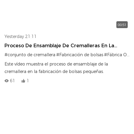
00:51
Yesterday 21:11
Proceso De Ensamblaje De Cremalleras En La
Fabricación De Bolsas | Artesanía De Precisión
#conjunto de cremallera
#Fabricación de bolsas
#Fábrica OEM
Este vídeo muestra el proceso de ensamblaje de la
cremallera en la fabricación de bolsas pequeñas.
61
1