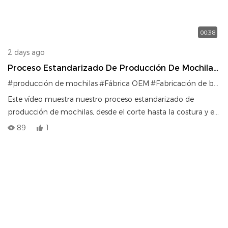
00:38
2 days ago
Proceso Estandarizado De Producción De Mochilas
| Sistema De Fabricación De Fábrica OEM
#producción de mochilas
#Fábrica OEM
#Fabricación de bolsas
Este vídeo muestra nuestro proceso estandarizado de
producción de mochilas, desde el corte hasta la costura y el
ensamblaje.
89
1