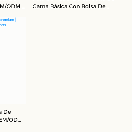
EM/ODM |
Gama Básica Con Bolsa De
Transporte – Suministro
Mayorista OEM Y ODM
a De
OEM/ODM
 Sports