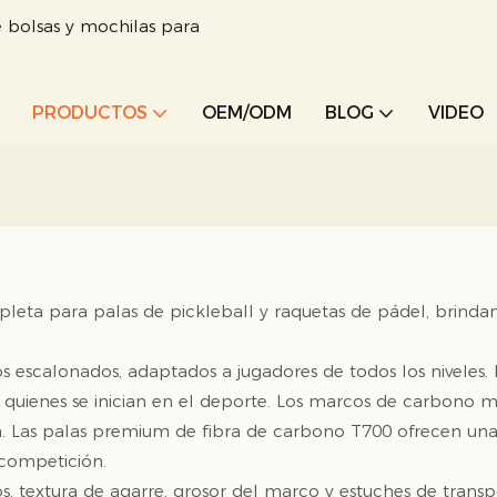
 bolsas y mochilas para
PRODUCTOS
OEM/ODM
BLOG
VIDEO
 para palas de pickleball y raquetas de pádel, brindando
.
s escalonados, adaptados a jugadores de todos los niveles
a quienes se inician en el deporte. Los marcos de carbono 
. Las palas premium de fibra de carbono T700 ofrecen una r
 competición.
s, textura de agarre, grosor del marco y estuches de trans