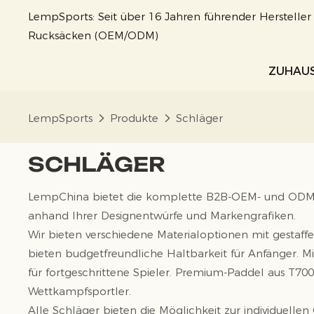
LempSports: Seit über 16 Jahren führender Herstelle
Rucksäcken (OEM/ODM)
ZUHAU
LempSports
Produkte
Schläger
SCHLÄGER
LempChina bietet die komplette B2B-OEM- und ODM-Pr
anhand Ihrer Designentwürfe und Markengrafiken.
Wir bieten verschiedene Materialoptionen mit gestaffe
bieten budgetfreundliche Haltbarkeit für Anfänger. 
für fortgeschrittene Spieler. Premium-Paddel aus T700
Wettkampfsportler.
Alle Schläger bieten die Möglichkeit zur individuell