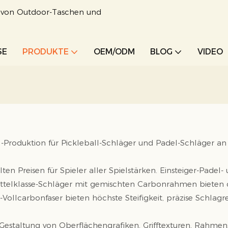
r von Outdoor-Taschen und
SE
PRODUKTE
OEM/ODM
BLOG
VIDEO
oduktion für Pickleball-Schläger und Padel-Schläger an u
lten Preisen für Spieler aller Spielstärken. Einsteiger-Pade
Mittelklasse-Schläger mit gemischten Carbonrahmen bieten
-Vollcarbonfaser bieten höchste Steifigkeit, präzise Schlagr
en Gestaltung von Oberflächengrafiken, Grifftexturen, Rahm