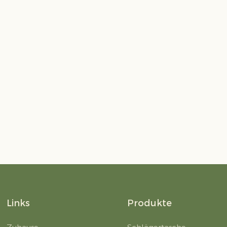
del | LEMP Sports
Links
Produkte