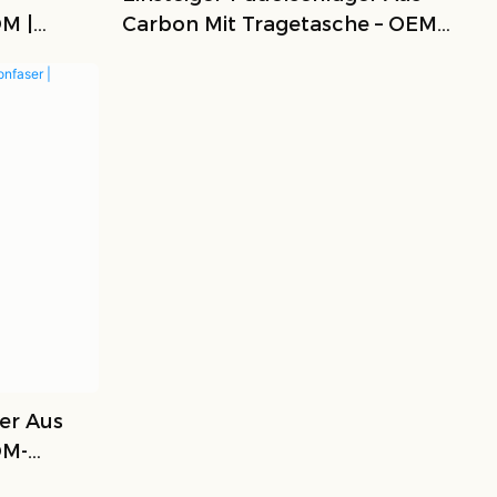
M |
Carbon Mit Tragetasche – OEM-
Und ODM-Großhandel
er Aus
DM-
rts