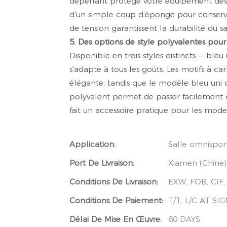
déperlant protège votre équipement des a
d'un simple coup d'éponge pour conserve
de tension garantissent la durabilité du 
5. Des options de style polyvalentes pour
Disponible en trois styles distincts — bleu 
s'adapte à tous les goûts. Les motifs à c
élégante, tandis que le modèle bleu uni 
polyvalent permet de passer facilement d
fait un accessoire pratique pour les modes 
Application:
Salle omnisport
Port De Livraison:
Xiamen (Chine
Conditions De Livraison:
EXW, FOB, CIF
Conditions De Paiement:
T/T, L/C AT SI
Délai De Mise En Œuvre:
60 DAYS