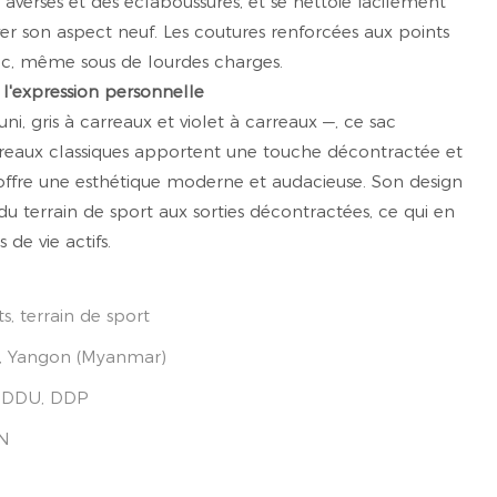
verses et des éclaboussures, et se nettoie facilement
r son aspect neuf. Les coutures renforcées aux points
sac, même sous de lourdes charges.
 l'expression personnelle
uni, gris à carreaux et violet à carreaux —, ce sac
arreaux classiques apportent une touche décontractée et
offre une esthétique moderne et audacieuse. Son design
u terrain de sport aux sorties décontractées, ce qui en
de vie actifs.
s, terrain de sport
), Yangon (Myanmar)
, DDU, DDP
GN