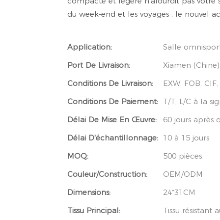
compacte et légère n'alourdit pas votre s
du week-end et les voyages : le nouvel ac
Application:
Salle omnisport
Port De Livraison:
Xiamen (Chine
Conditions De Livraison:
EXW, FOB, CIF
Conditions De Paiement:
T/T, L/C à la si
Délai De Mise En Œuvre:
60 jours après 
Délai D'échantillonnage:
10 à 15 jours
MOQ:
500 pièces
Couleur/Construction:
OEM/ODM
Dimensions:
24*31CM
Tissu Principal:
Tissu résistant