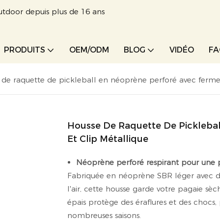
utdoor depuis plus de 16 ans
PRODUITS
OEM/ODM
BLOG
VIDÉO
F
de raquette de pickleball en néoprène perforé avec fermetu
Housse De Raquette De Picklebal
Et Clip Métallique
Néoprène perforé respirant pour une p
Fabriquée en néoprène SBR léger avec de
l'air, cette housse garde votre pagaie s
épais protège des éraflures et des chocs, 
nombreuses saisons.