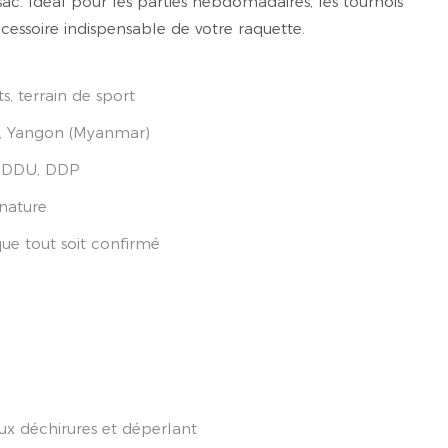
ac. Idéal pour les parties hebdomadaires, les tournois
cessoire indispensable de votre raquette.
s, terrain de sport
), Yangon (Myanmar)
, DDU, DDP
gnature
que tout soit confirmé
 aux déchirures et déperlant