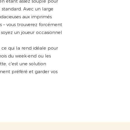
 en étant assez souple pour
l standard. Avec un large
audacieuses aux imprimés
s – vous trouverez forcément
s soyez un joueur occasionnel
 ce qui la rend idéale pour
nois du week-end ou les
te, c'est une solution
ment préféré et garder vos