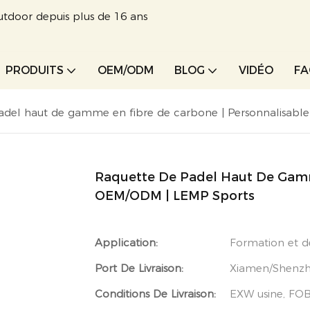
utdoor depuis plus de 16 ans
PRODUITS
OEM/ODM
BLOG
VIDÉO
F
adel haut de gamme en fibre de carbone | Personnalisab
Raquette De Padel Haut De Gamm
OEM/ODM | LEMP Sports
Application:
Formation et 
Port De Livraison:
Xiamen/Shenzh
Conditions De Livraison:
EXW usine, FOB