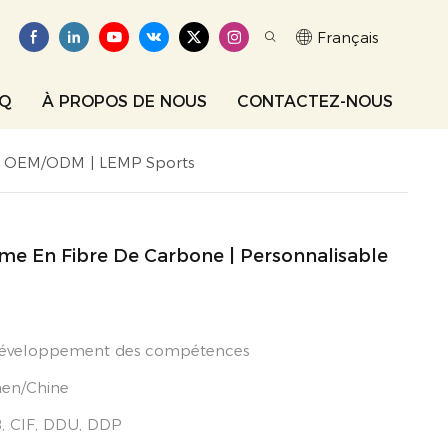
Français
AQ
À PROPOS DE NOUS
CONTACTEZ-NOUS
le OEM/ODM | LEMP Sports
e En Fibre De Carbone | Personnalisable
développement des compétences
en/Chine
, CIF, DDU, DDP