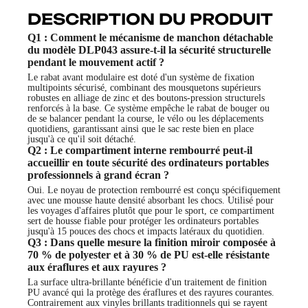
DESCRIPTION DU PRODUIT
Q1 : Comment le mécanisme de manchon détachable
du modèle DLP043 assure-t-il la sécurité structurelle
pendant le mouvement actif ?
Le rabat avant modulaire est doté d'un système de fixation
multipoints sécurisé, combinant des mousquetons supérieurs
robustes en alliage de zinc et des boutons-pression structurels
renforcés à la base. Ce système empêche le rabat de bouger ou
de se balancer pendant la course, le vélo ou les déplacements
quotidiens, garantissant ainsi que le sac reste bien en place
jusqu'à ce qu'il soit détaché.
Q2 : Le compartiment interne rembourré peut-il
accueillir en toute sécurité des ordinateurs portables
professionnels à grand écran ?
Oui. Le noyau de protection rembourré est conçu spécifiquement
avec une mousse haute densité absorbant les chocs. Utilisé pour
les voyages d'affaires plutôt que pour le sport, ce compartiment
sert de housse fiable pour protéger les ordinateurs portables
jusqu'à 15 pouces des chocs et impacts latéraux du quotidien.
Q3 : Dans quelle mesure la finition miroir composée à
70 % de polyester et à 30 % de PU est-elle résistante
aux éraflures et aux rayures ?
La surface ultra-brillante bénéficie d'un traitement de finition
PU avancé qui la protège des éraflures et des rayures courantes.
Contrairement aux vinyles brillants traditionnels qui se rayent