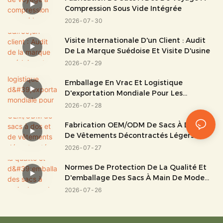
Compression Sous Vide Intégrée
2026
07
30
Visite Internationale D'un Client : Audit
De La Marque Suédoise Et Visite D'usine
2026
07
29
Emballage En Vrac Et Logistique
D'exportation Mondiale Pour Les
Bagages Et Les Sacs
2026
07
28
Fabrication OEM/ODM De Sacs À Dos Et
De Vêtements Décontractés Légers
2026
07
27
Normes De Protection De La Qualité Et
D'emballage Des Sacs À Main De Mode
Haut De Gamme
2026
07
26