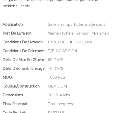
pickleball actifs.
Application:
Salle omnisports, terrain de sport
Port De Livraison:
Xiamen (Chine), Yangon (Myanmar)
Conditions De Livraison:
EXW, FOB, CIF, DDU, DDP
Conditions De Paiement:
T/T, L/C AT SIGN
Délai De Mise En Œuvre:
60 DAYS
Délai D'échantillonnage:
10 DAYS
MOQ:
1000 PCS
Couleur/Construction:
OEM ODM
Dimensions:
30*15*48cm
Tissu Principal:
Tissu néoprène
Code Produit:
RLP2336