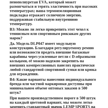
пенополиуретан EVA, который может
размягчаться и терять эластичность при высоких
температурах; наша термоизоляционная
подкладка отражает солнечную энергию,
поддерживая стабильную внутреннюю
температуру.
В3: Можно ли легко прикрепить этот чехол к
теннисным или спортивным рюкзакам других
марок?
Да. Модель DLP047 имеет модульную
конструкцию. Благодаря регулируемому ремню
или возможности продеть внешние багажные
карабины через усиленные петли с D-образными
кольцами, её можно надежно закрепить на
внешних компрессионных панелях практически
любой стандартной спортивной сумки или крюка
для ограждения.
В4: Какие варианты нанесения индивидуального
бренда или частной маркировки доступны при
минимальном объеме оптовых заказов в 500
штук?
При нашем производственном пороге в 500 штук
на каждый цветовой вариант, мы можем легко
заменить стандартный значок LEMP SPORTS на