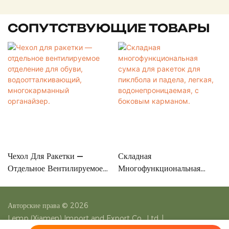
СОПУТСТВУЮЩИЕ ТОВАРЫ
Чехол Для Ракетки —
Складная
Отдельное Вентилируемое
Многофункциональная
Отделение Для Обуви,
Сумка Для Ракеток Для
Водоотталкивающий,
Пиклбола И Падела, Легкая,
Многокарманный
Водонепроницаемая, С
Авторские права © 2026
Органайзер.
Боковым Карманом.
Lemp (Xiamen) Import and Export Co., Ltd.
|