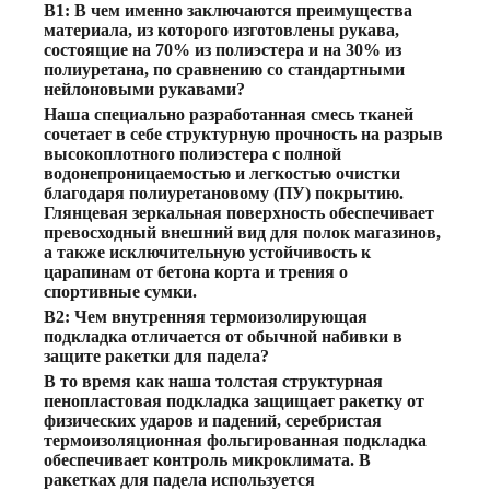
В1: В чем именно заключаются преимущества
материала, из которого изготовлены рукава,
состоящие на 70% из полиэстера и на 30% из
полиуретана, по сравнению со стандартными
нейлоновыми рукавами?
Наша специально разработанная смесь тканей
сочетает в себе структурную прочность на разрыв
высокоплотного полиэстера с полной
водонепроницаемостью и легкостью очистки
благодаря полиуретановому (ПУ) покрытию.
Глянцевая зеркальная поверхность обеспечивает
превосходный внешний вид для полок магазинов,
а также исключительную устойчивость к
царапинам от бетона корта и трения о
спортивные сумки.
В2: Чем внутренняя термоизолирующая
подкладка отличается от обычной набивки в
защите ракетки для падела?
В то время как наша толстая структурная
пенопластовая подкладка защищает ракетку от
физических ударов и падений, серебристая
термоизоляционная фольгированная подкладка
обеспечивает контроль микроклимата. В
ракетках для падела используется