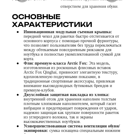
ОСНОВНЫЕ
ХАРАКТЕРИСТИКИ
●
Инновационная модульная съемная крышка:
передний чехол для ракетки быстро отстегивается от
основного корпуса с помощью прочной фурнитуры,
что позволяет пользователям без труда переключаться
между обтекаемым повседневным рюкзаком для
ноутбука и полностью укомплектованной сумкой для
корта.
●
Флис премиум-класса Arctic Fox:
Эта модель,
изготовленная из роскошных флисовых вставок
Arctic Fox Qinghai, привносит элегантную текстуру,
вдохновленную подиумными показами, в
традиционные спортивные аксессуары, привлекая
внимание высокодоходных бутиковых брендов и
премиум-клубов.
●
Двухслойная защитная накладка из хлопка:
внутренний отсек для хранения наполнен толстым
плотным хлопковым наполнителем, который гасит
вибрации и предотвращает повреждения от ударов,
надежно защищая как хрупкие поверхности ракеток
из углеродного волокна, так и экраны
высококачественных ноутбуков.
●
Усовершенствованная система вентиляции обуви/
экипировки:
сумка оснащена специальным нижним