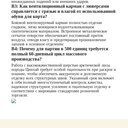
неожиданных падений или внешних ударов.
В3: Как вентиляционный карман с люверсами
справляется с грязью и влагой от использованной
обуви для корта?
Боковой вентилируемый карман полностью отделан
гладким, легко моющимся водоотталкивающим
синтетическим материалом. Встроенное металлическое
сетчатое отверстие обеспечивает постоянный приток
воздуха, отводя влагу и предотвращая проникновение
запахов в основное отделение.
В4: Почему для партии в 500 единиц требуется
полный 60-дневный цикл массового
производства?
Работа с высококачественной шерстью арктической лисы
породы Цинхай требует особой тщательности при раскрое и
пошиве, чтобы обеспечить аккуратную и долговечную
отделку всех структурных швов. Указанный срок включает
в себя полный многоступенчатый контроль качества,
надежное структурное усиление и тщательную отделку в
соответствии с мировыми стандартами розничной
торговли.