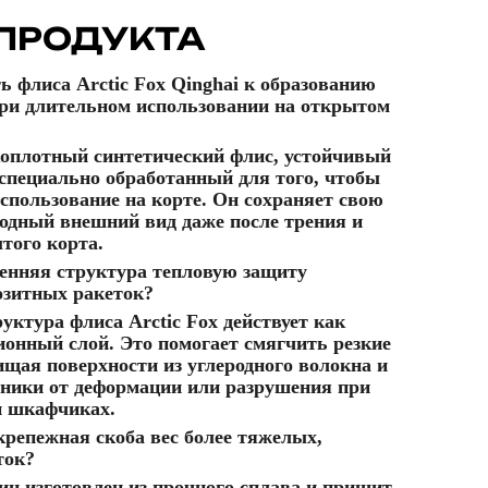
ПРОДУКТА
ь флиса Arctic Fox Qinghai к образованию
ри длительном использовании на открытом
оплотный синтетический флис, устойчивый
специально обработанный для того, чтобы
спользование на корте. Он сохраняет свою
ходный внешний вид даже после трения и
того корта.
ренняя структура тепловую защиту
зитных ракеток?
уктура флиса Arctic Fox действует как
ионный слой. Это помогает смягчить резкие
щая поверхности из углеродного волокна и
чники от деформации или разрушения при
и шкафчиках.
крепежная скоба вес более тяжелых,
ток?
ин изготовлен из прочного сплава и пришит