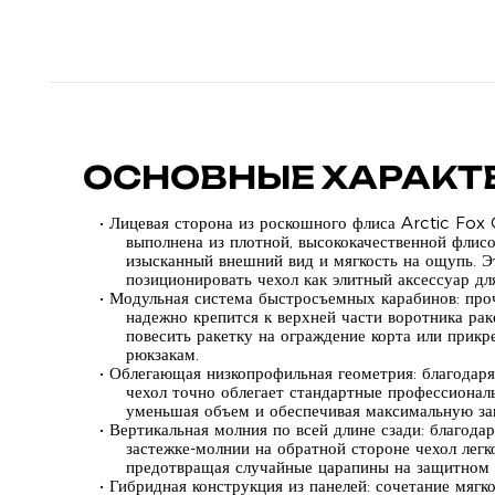
ОСНОВНЫЕ ХАРАКТ
• Лицевая сторона из роскошного флиса Arctic Fox 
выполнена из плотной, высококачественной флисо
изысканный внешний вид и мягкость на ощупь. Э
позиционировать чехол как элитный аксессуар дл
• Модульная система быстросъемных карабинов: пр
надежно крепится к верхней части воротника рак
повесить ракетку на ограждение корта или прик
рюкзакам.
• Облегающая низкопрофильная геометрия: благодар
чехол точно облегает стандартные профессиональ
уменьшая объем и обеспечивая максимальную за
• Вертикальная молния по всей длине сзади: благода
застежке-молнии на обратной стороне чехол легко
предотвращая случайные царапины на защитном к
• Гибридная конструкция из панелей: сочетание мягк