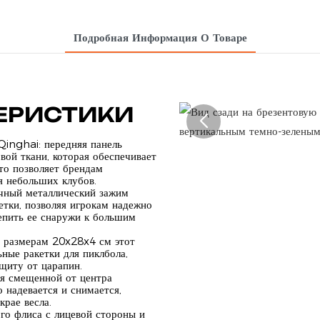
Подробная Информация О Товаре
ЕРИСТИКИ
Qinghai: передняя панель
вой ткани, которая обеспечивает
то позволяет брендам
я небольших клубов.
очный металлический зажим
етки, позволяя игрокам надежно
репить ее снаружи к большим
я размерам 20x28x4 см этот
ные ракетки для пиклбола,
щиту от царапин.
ря смещенной от центра
 надевается и снимается,
рае весла.
ого флиса с лицевой стороны и