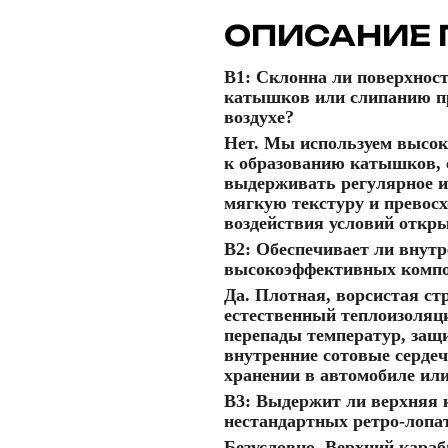
ОПИСАНИЕ 
В1: Склонна ли поверхност
катышков или слипанию п
воздухе?
Нет. Мы используем высок
к образованию катышков, 
выдерживать регулярное и
мягкую текстуру и превос
воздействия условий откры
В2: Обеспечивает ли внут
высокоэффективных компо
Да. Плотная, ворсистая стр
естественный теплоизоляц
перепады температур, защи
внутренние сотовые серде
хранении в автомобиле ил
В3: Выдержит ли верхняя 
нестандартных ретро-лопа
Безусловно. Верхний караб