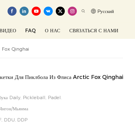
Pусский
ВИДЕО
FAQ
О НАС
СВЯЗАТЬСЯ С НАМИ
c Fox Qinghai
кетки Для Пиклбола Из Флиса Arctic Fox Qinghai
бука Daily, Pickleball, Padel.
 Янгон/Мьянма
F, DDU, DDP