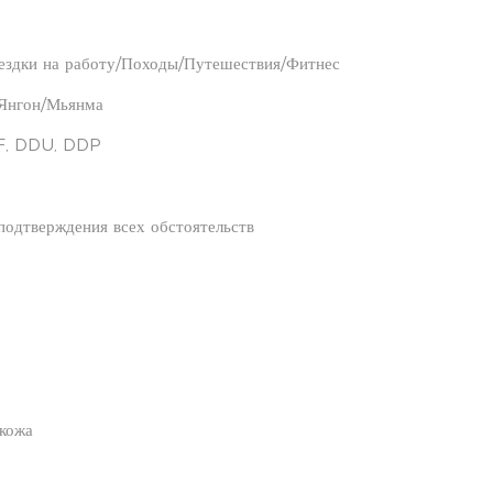
ездки на работу/Походы/Путешествия/Фитнес
 Янгон/Мьянма
F, DDU, DDP
подтверждения всех обстоятельств
 кожа