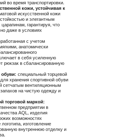
ний во время транспортировки.
ственной кожи, устойчивая к
 матовой искусственной кожи
остойкостью и элегантным
 царапинам, гарантируя, что
чно даже в условиях
зработанная с учетом
мягкими, анатомически
алансированного
включает в себя усиленную
ет рюкзак в сбалансированную
 обуви:
специальный торцевой
 для хранения спортивной обуви
й сетчатым вентиляционным
 запахов на чистую одежду и
й торговой маркой:
венном предприятии в
качества AQL, изделия
роких возможностях
 логотипа, изготовление
ованную внутреннюю отделку и
ва.