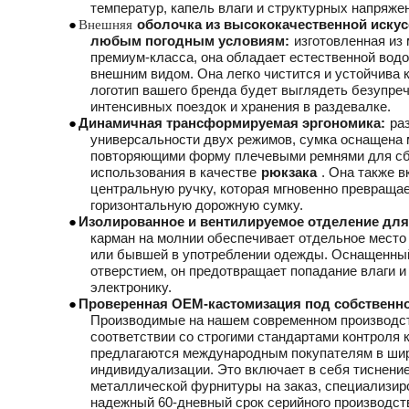
температур, капель влаги и структурных напряже
Внешняя
●
оболочка из высококачественной искус
любым погодным условиям:
изготовленная из
премиум-класса, она обладает естественной вод
внешним видом. Она легко чистится и устойчива к
логотип вашего бренда будет выглядеть безупре
интенсивных поездок и хранения в раздевалке.
●
Динамичная трансформируемая эргономика:
ра
универсальности двух режимов, сумка оснащена 
повторяющими форму плечевыми ремнями для сб
использования в качестве
рюкзака
. Она также 
центральную ручку, которая мгновенно превраща
горизонтальную дорожную сумку.
●
Изолированное и вентилируемое отделение для
карман на молнии обеспечивает отдельное место
или бывшей в употреблении одежды. Оснащенны
отверстием, он предотвращает попадание влаги и
электронику.
●
Проверенная OEM-кастомизация под собственно
Производимые на нашем современном производст
соответствии со строгими стандартами контроля 
предлагаются международным покупателям в ши
индивидуализации. Это включает в себя тиснение
металлической фурнитуры на заказ, специализир
надежный 60-дневный срок серийного производст