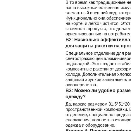
В то время как традиционные н
наша высококачественная искус
элегантный внешний вид, котор
Функционально она обеспечива
на корте, и легко чистится. Э
стоимость продукта, что делае
ориентированных на потребител
В2: Насколько эффективна
для защиты ракетки на пр
Специальное отделение для ра
светоотражающей алюминиевой 
подкладкой. Это создает стаби
композитные ракетки от дефор
холода. Дополнительная хлопко
защищая хрупкие защитные элем
авиаперелетов.
В3: Можно ли удобно разме
одежду?
Да, каркас размером 31,5*51*20
пространственной компоновки. 
отделение, специально предназ
снаряжения, полностью изолиров
одежда и оборудование.
Вопрос 4: Почему серийное