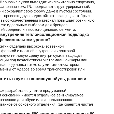
ейлоновые сумки выглядят исключительно спортивно,
ственная кожа PU предлагает структурированный,
ый сохраняет свою форму даже в пустом состоянии.
ет превосходную водостойкость, защищая от брызг
тот высококачественный материал повышает розничную
т его идеальным выбором для брендов,
ей среднего и высокого ценового сегмента.
 внутренняя теплоизоляционная подкладка
офессиональном уровне?
кетки отделано высококачественной
фольгой с плотной внутренней хлопковой
льную тепловую среду внутри сумки, защищая
мации под воздействием экстремальной жары или
вая подкладка также служит амортизатором,
енты от ударов во время транспортировки или
стить в сумке теннисную обувь, ракетки и
 см разработан с учетом продуманной
В основании имеется отдельное вентилируемое
наченное для обуви или использованного
анное от основного отделения, где хранится чистая
 производство 500 единиц занимает целых 60