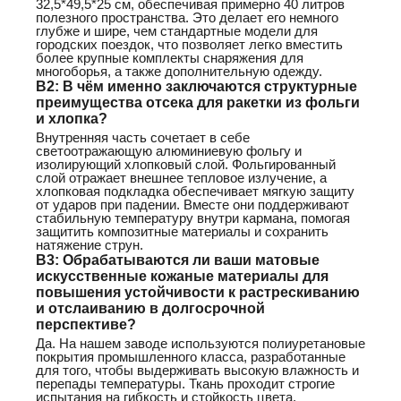
32,5*49,5*25 см, обеспечивая примерно 40 литров
полезного пространства. Это делает его немного
глубже и шире, чем стандартные модели для
городских поездок, что позволяет легко вместить
более крупные комплекты снаряжения для
многоборья, а также дополнительную одежду.
В2: В чём именно заключаются структурные
преимущества отсека для ракетки из фольги
и хлопка?
Внутренняя часть сочетает в себе
светоотражающую алюминиевую фольгу и
изолирующий хлопковый слой. Фольгированный
слой отражает внешнее тепловое излучение, а
хлопковая подкладка обеспечивает мягкую защиту
от ударов при падении. Вместе они поддерживают
стабильную температуру внутри кармана, помогая
защитить композитные материалы и сохранить
натяжение струн.
В3: Обрабатываются ли ваши матовые
искусственные кожаные материалы для
повышения устойчивости к растрескиванию
и отслаиванию в долгосрочной
перспективе?
Да. На нашем заводе используются полиуретановые
покрытия промышленного класса, разработанные
для того, чтобы выдерживать высокую влажность и
перепады температуры. Ткань проходит строгие
испытания на гибкость и стойкость цвета,