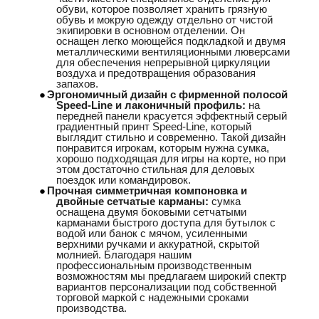
обуви, которое позволяет хранить грязную
обувь и мокрую одежду отдельно от чистой
экипировки в основном отделении. Он
оснащен легко моющейся подкладкой и двумя
металлическими вентиляционными люверсами
для обеспечения непрерывной циркуляции
воздуха и предотвращения образования
запахов.
●
Эргономичный дизайн с фирменной полосой
Speed-Line и лаконичный профиль:
на
передней панели красуется эффектный серый
градиентный принт Speed-Line, который
выглядит стильно и современно. Такой дизайн
понравится игрокам, которым нужна сумка,
хорошо подходящая для игры на корте, но при
этом достаточно стильная для деловых
поездок или командировок.
●
Прочная симметричная компоновка и
двойные сетчатые карманы:
сумка
оснащена двумя боковыми сетчатыми
карманами быстрого доступа для бутылок с
водой или банок с мячом, усиленными
верхними ручками и аккуратной, скрытой
молнией. Благодаря нашим
профессиональным производственным
возможностям мы предлагаем широкий спектр
вариантов персонализации под собственной
торговой маркой с надежными сроками
производства.