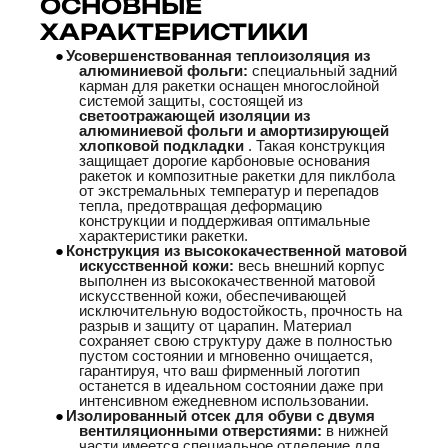
ОСНОВНЫЕ
ХАРАКТЕРИСТИКИ
●
Усовершенствованная теплоизоляция из
алюминиевой фольги:
специальный задний
карман для ракетки оснащен многослойной
системой защиты, состоящей из
светоотражающей изоляции из
алюминиевой фольги и амортизирующей
хлопковой подкладки
. Такая конструкция
защищает дорогие карбоновые основания
ракеток и композитные ракетки для пиклбола
от экстремальных температур и перепадов
тепла, предотвращая деформацию
конструкции и поддерживая оптимальные
характеристики ракетки.
●
Конструкция из высококачественной матовой
искусственной кожи:
весь внешний корпус
выполнен из высококачественной матовой
искусственной кожи, обеспечивающей
исключительную водостойкость, прочность на
разрыв и защиту от царапин. Материал
сохраняет свою структуру даже в полностью
пустом состоянии и мгновенно очищается,
гарантируя, что ваш фирменный логотип
останется в идеальном состоянии даже при
интенсивном ежедневном использовании.
●
Изолированный отсек для обуви с двумя
вентиляционными отверстиями:
в нижней
части имеется специальное отделение для