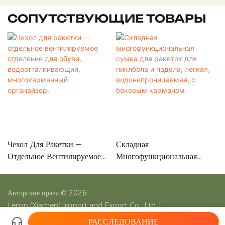
СОПУТСТВУЮЩИЕ ТОВАРЫ
Чехол Для Ракетки —
Складная
Отдельное Вентилируемое
Многофункциональная
Отделение Для Обуви,
Сумка Для Ракеток Для
Водоотталкивающий,
Пиклбола И Падела, Легкая,
Многокарманный
Водонепроницаемая, С
Авторские права © 2026
Органайзер.
Боковым Карманом.
Lemp (Xiamen) Import and Export Co., Ltd.
|
Карта сайта
|
Политика конфиденциальности
РАССЛЕДОВАНИЕ