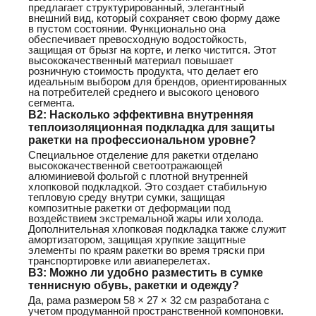
предлагает структурированный, элегантный
внешний вид, который сохраняет свою форму даже
в пустом состоянии. Функционально она
обеспечивает превосходную водостойкость,
защищая от брызг на корте, и легко чистится. Этот
высококачественный материал повышает
розничную стоимость продукта, что делает его
идеальным выбором для брендов, ориентированных
на потребителей среднего и высокого ценового
сегмента.
В2: Насколько эффективна внутренняя
теплоизоляционная подкладка для защиты
ракетки на профессиональном уровне?
Специальное отделение для ракетки отделано
высококачественной светоотражающей
алюминиевой фольгой с плотной внутренней
хлопковой подкладкой. Это создает стабильную
тепловую среду внутри сумки, защищая
композитные ракетки от деформации под
воздействием экстремальной жары или холода.
Дополнительная хлопковая подкладка также служит
амортизатором, защищая хрупкие защитные
элементы по краям ракетки во время тряски при
транспортировке или авиаперелетах.
В3: Можно ли удобно разместить в сумке
теннисную обувь, ракетки и одежду?
Да, рама размером 58 × 27 × 32 см разработана с
учетом продуманной пространственной компоновки.