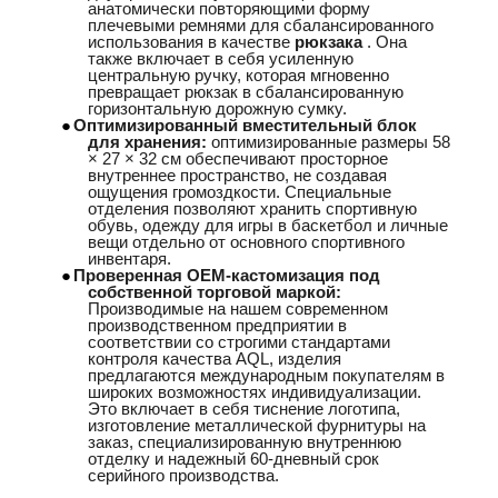
анатомически повторяющими форму
плечевыми ремнями для сбалансированного
использования в качестве
рюкзака
. Она
также включает в себя усиленную
центральную ручку, которая мгновенно
превращает рюкзак в сбалансированную
горизонтальную дорожную сумку.
●
Оптимизированный вместительный блок
для хранения:
оптимизированные размеры 58
× 27 × 32 см обеспечивают просторное
внутреннее пространство, не создавая
ощущения громоздкости. Специальные
отделения позволяют хранить спортивную
обувь, одежду для игры в баскетбол и личные
вещи отдельно от основного спортивного
инвентаря.
●
Проверенная OEM-кастомизация под
собственной торговой маркой:
Производимые на нашем современном
производственном предприятии в
соответствии со строгими стандартами
контроля качества AQL, изделия
предлагаются международным покупателям в
широких возможностях индивидуализации.
Это включает в себя тиснение логотипа,
изготовление металлической фурнитуры на
заказ, специализированную внутреннюю
отделку и надежный 60-дневный срок
серийного производства.