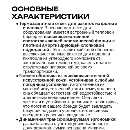
ОСНОВНЫЕ
ХАРАКТЕРИСТИКИ
●
Термозащитный отсек для ракеток из фольги
и хлопка:
В основном отсеке для
оборудования имеется встроенный тепловой
барьер из
высококачественной
светоотражающей алюминиевой фольги с
плотной амортизирующей хлопковой
подкладкой
. Этот защитный слой оберегает
высококачественные ракетки для падела и
пиклбола из углеродного композита от
экстремальных температур, капель влаги и
структурных напряжений во время
транспортировки.
Внешняя
●
оболочка из высококачественной
искусственной кожи, устойчивая к любым
погодным условиям:
изготовленная из
матовой искусственной кожи премиум-класса,
она обладает естественной водостойкостью и
элегантным внешним видом. Она легко
чистится и устойчива к царапинам, гарантируя,
что логотип вашего бренда будет выглядеть
безупречно даже в условиях интенсивных
поездок и хранения в раздевалке.
●
Динамичная трансформируемая эргономика:
разработанная с учетом универсальности
двух режимов, сумка оснащена мягкими,