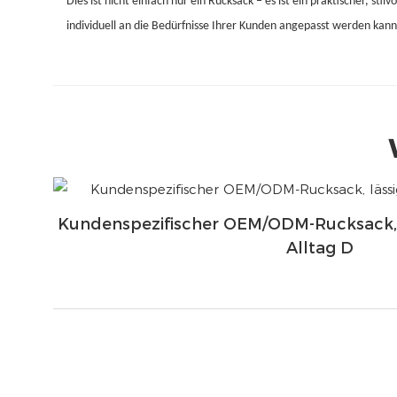
Dies ist nicht einfach nur ein Rucksack – es ist ein praktischer, stilv
individuell an die Bedürfnisse Ihrer Kunden angepasst werden kann
Kundenspezifischer OEM/ODM-Rucksack, L
Alltag D