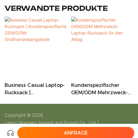
VERWANDTE PRODUKTE
Business Casual Laptop-
Kundenspezifischer
Rucksack |
OEM/ODM Mehrzweck-
Kundenspezifische
Laptop-Rucksack Für
OEM/ODM-
Den Alltag
Großhandelsangebote
Copyright © 2026
Lemp (Xiamen) Import and Export Co., Ltd.
|
Sitemap
|
Datenschutzrichtlinie
ANFRAGE