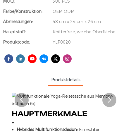
MOQ:
500 PCS
Farbe/Konstruktion:
OEM ODM
Abmessungen:
48 cm x 24 cm x 26 cm
Hauptstoff:
Knitterfreie, weiche Oberfläche
Produktcode:
YLP0020
Produktdetails
HAUPTMERKMALE
●
Hybrides Multifunktionsdesign:
Ein echter