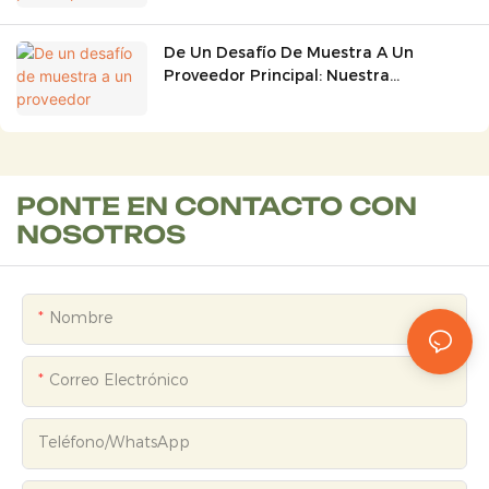
Aire Libre (senderismo, Esquí Y
Ciclismo) En 80 Días Para La
De Un Desafío De Muestra A Un
Temporada Europea.
Proveedor Principal: Nuestra
Asociación De Una Década Con El
Gigante Minorista Mundial De
Artículos Deportivos Sportmaster
PONTE EN CONTACTO CON
NOSOTROS
Nombre
Correo Electrónico
Teléfono/WhatsApp