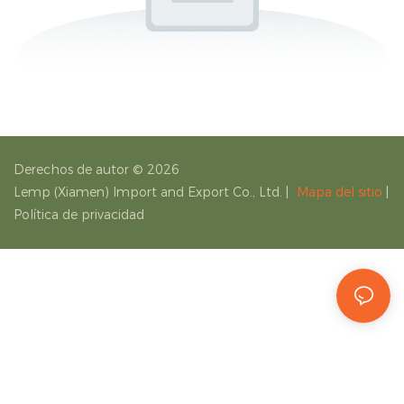
Derechos de autor © 2026
Lemp (Xiamen) Import and Export Co., Ltd.
|
Mapa del sitio
|
Política de privacidad