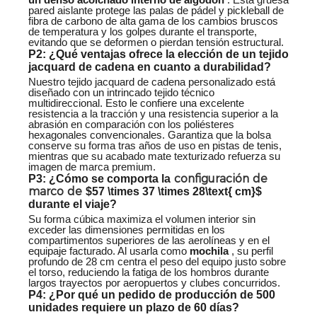
pared aislante protege las palas de pádel y pickleball de
fibra de carbono de alta gama de los cambios bruscos
de temperatura y los golpes durante el transporte,
evitando que se deformen o pierdan tensión estructural.
P2: ¿Qué ventajas ofrece la elección de un tejido
jacquard de cadena en cuanto a durabilidad?
Nuestro tejido jacquard de cadena personalizado está
diseñado con un intrincado tejido técnico
multidireccional. Esto le confiere una excelente
resistencia a la tracción y una resistencia superior a la
abrasión en comparación con los poliésteres
hexagonales convencionales. Garantiza que la bolsa
conserve su forma tras años de uso en pistas de tenis,
mientras que su acabado mate texturizado refuerza su
imagen de marca premium.
configuración de
P3: ¿Cómo se comporta la
marco de
$57 \times 37 \times 28\text{ cm}$
durante el viaje?
Su forma cúbica maximiza el volumen interior sin
exceder las dimensiones permitidas en los
compartimentos superiores de las aerolíneas y en el
equipaje facturado. Al usarla como
mochila
, su perfil
profundo de 28 cm centra el peso del equipo justo sobre
el torso, reduciendo la fatiga de los hombros durante
largos trayectos por aeropuertos y clubes concurridos.
P4: ¿Por qué un pedido de producción de 500
unidades requiere un plazo de 60 días?