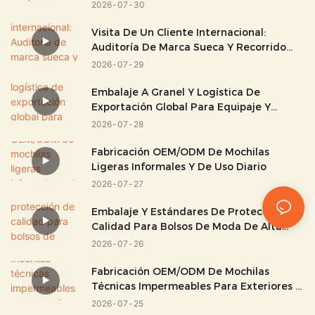
2026
07
30
Visita De Un Cliente Internacional:
Auditoría De Marca Sueca Y Recorrido
Por La Fábrica.
2026
07
29
Embalaje A Granel Y Logística De
Exportación Global Para Equipaje Y
Bolsos.
2026
07
28
Fabricación OEM/ODM De Mochilas
Ligeras Informales Y De Uso Diario
2026
07
27
Embalaje Y Estándares De Protección De
Calidad Para Bolsos De Moda De Alta
Gama
2026
07
26
Fabricación OEM/ODM De Mochilas
Técnicas Impermeables Para Exteriores Y
Para Uso Técnico.
2026
07
25