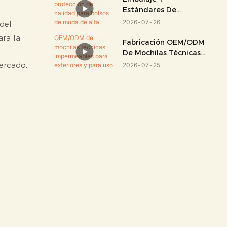
Estándares De
Protección De Calidad
2026
07
26
del
Para Bolsos De Moda
ara la
De Alta Gama
Fabricación OEM/ODM
De Mochilas Técnicas
Impermeables Para
ercado,
2026
07
25
Exteriores Y Para Uso
Técnico.