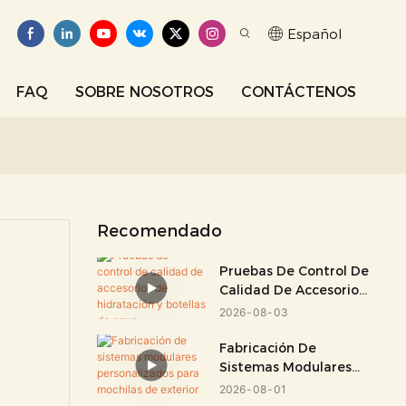
Español
FAQ
SOBRE NOSOTROS
CONTÁCTENOS
Recomendado
Pruebas De Control De
Calidad De Accesorios
De Hidratación Y
2026
08
03
Botellas De Agua
Fabricación De
Sistemas Modulares
Personalizados Para
2026
08
01
Mochilas De Exterior