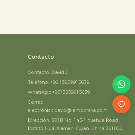
Contacto
Contacto: David Ji
Teléfono: +86 13859915639
WhatsApp:+8613859915639
Correo
electrónico:
david@lempchina.com
Dirección:
301B No. 145-1 Yuehua Road,
Distrito Huli, Xiamen, Fujian, China 361006