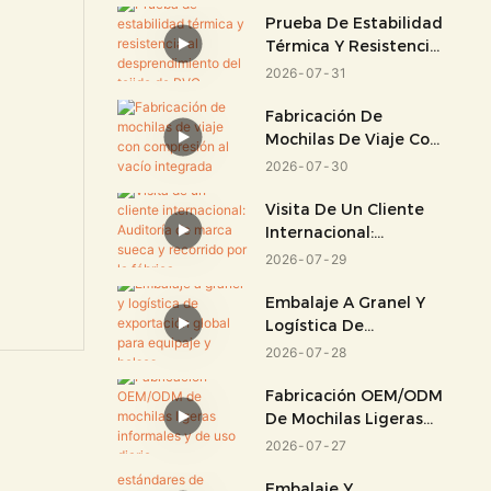
Prueba De Estabilidad
Térmica Y Resistencia
Al Desprendimiento
2026
07
31
Del Tejido De PVC
Fabricación De
Mochilas De Viaje Con
Compresión Al Vacío
2026
07
30
Integrada
Visita De Un Cliente
Internacional:
Auditoría De Marca
2026
07
29
Sueca Y Recorrido Por
La Fábrica.
Embalaje A Granel Y
Logística De
Exportación Global
2026
07
28
Para Equipaje Y
Bolsos.
Fabricación OEM/ODM
De Mochilas Ligeras
Informales Y De Uso
2026
07
27
Diario
Embalaje Y