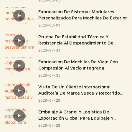
2026
08
03
Fabricación De Sistemas Modulares
Personalizados Para Mochilas De Exterior
2026
08
01
Prueba De Estabilidad Térmica Y
Resistencia Al Desprendimiento Del
Tejido De PVC
2026
07
31
Fabricación De Mochilas De Viaje Con
Compresión Al Vacío Integrada
2026
07
30
Visita De Un Cliente Internacional:
Auditoría De Marca Sueca Y Recorrido
Por La Fábrica.
2026
07
29
Embalaje A Granel Y Logística De
Exportación Global Para Equipaje Y
Bolsos.
2026
07
28