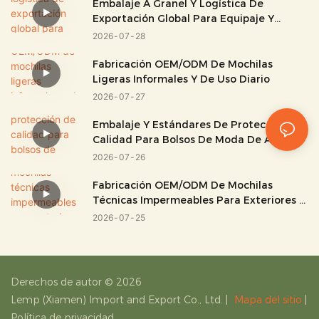
Embalaje A Granel Y Logística De
Exportación Global Para Equipaje Y
Bolsos.
2026
07
28
Fabricación OEM/ODM De Mochilas
Ligeras Informales Y De Uso Diario
2026
07
27
Embalaje Y Estándares De Protección De
Calidad Para Bolsos De Moda De Alta
Gama
2026
07
26
Fabricación OEM/ODM De Mochilas
Técnicas Impermeables Para Exteriores Y
Para Uso Técnico.
2026
07
25
Derechos de autor © 2026
Lemp (Xiamen) Import and Export Co., Ltd.
|
Mapa del sitio
|
Política de privacidad