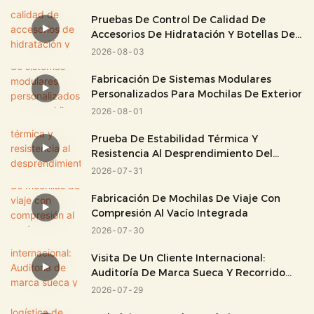
Pruebas De Control De Calidad De
Accesorios De Hidratación Y Botellas De
Agua
2026
08
03
Fabricación De Sistemas Modulares
Personalizados Para Mochilas De Exterior
2026
08
01
Prueba De Estabilidad Térmica Y
Resistencia Al Desprendimiento Del
Tejido De PVC
2026
07
31
Fabricación De Mochilas De Viaje Con
Compresión Al Vacío Integrada
2026
07
30
Visita De Un Cliente Internacional:
Auditoría De Marca Sueca Y Recorrido
Por La Fábrica.
2026
07
29