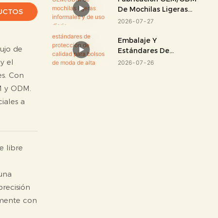
De Mochilas Ligeras
UCTOS
Informales Y De Uso
2026
07
27
Diario
Embalaje Y
lujo de
Estándares De
Protección De Calidad
y el
2026
07
26
Para Bolsos De Moda
es. Con
De Alta Gama
EM y ODM.
iales a
e libre
 una
precisión
amente con