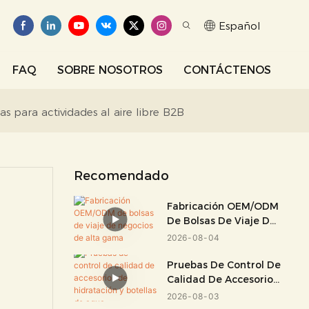
Español
FAQ
SOBRE NOSOTROS
CONTÁCTENOS
s para actividades al aire libre B2B
Recomendado
Fabricación OEM/ODM
De Bolsas De Viaje De
Negocios De Alta
2026
08
04
Gama
Pruebas De Control De
Calidad De Accesorios
De Hidratación Y
2026
08
03
Botellas De Agua