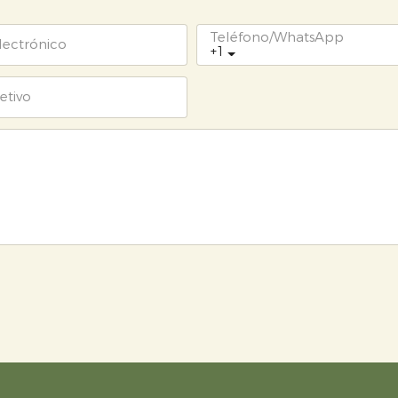
Teléfono/WhatsApp
lectrónico
+1
etivo