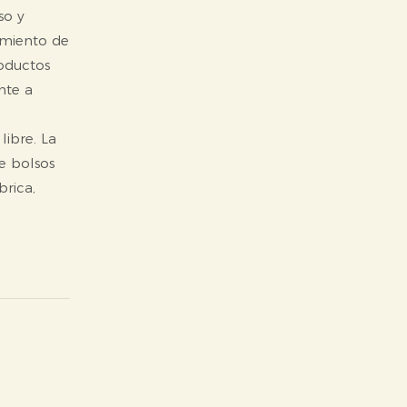
so y
amiento de
roductos
nte a
libre. La
e bolsos
brica,