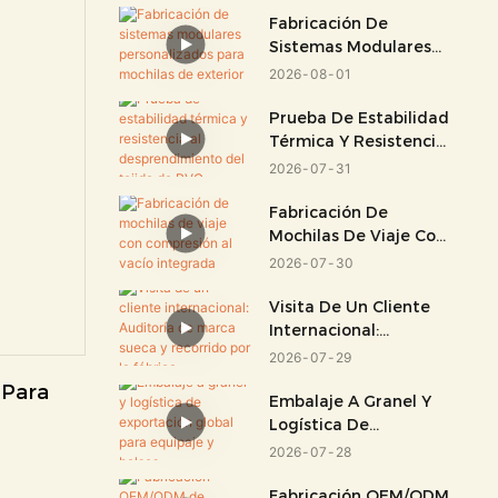
Fabricación De
Sistemas Modulares
Personalizados Para
2026
08
01
Mochilas De Exterior
Prueba De Estabilidad
Térmica Y Resistencia
Al Desprendimiento
2026
07
31
Del Tejido De PVC
Fabricación De
Mochilas De Viaje Con
Compresión Al Vacío
2026
07
30
Integrada
Visita De Un Cliente
Internacional:
Auditoría De Marca
2026
07
29
Sueca Y Recorrido Por
Para 
La Fábrica.
Embalaje A Granel Y
Logística De
Exportación Global
2026
07
28
Para Equipaje Y
Bolsos.
Fabricación OEM/ODM