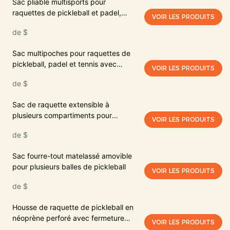
Sac pliable multisports pour
raquettes de pickleball et padel,
VOIR LES PRODUITS
léger et imperméable, avec poche
de
$
latérale.
Sac multipoches pour raquettes de
pickleball, padel et tennis avec
VOIR LES PRODUITS
options de transport convertibles
de
$
Sac de raquette extensible à
plusieurs compartiments pour
VOIR LES PRODUITS
pickleball, padel et autres sports,
de
$
avec poche dédiée pour les
chaussures
Sac fourre-tout matelassé amovible
pour plusieurs balles de pickleball
VOIR LES PRODUITS
de
$
Housse de raquette de pickleball en
néoprène perforé avec fermeture
VOIR LES PRODUITS
éclair et clip métallique