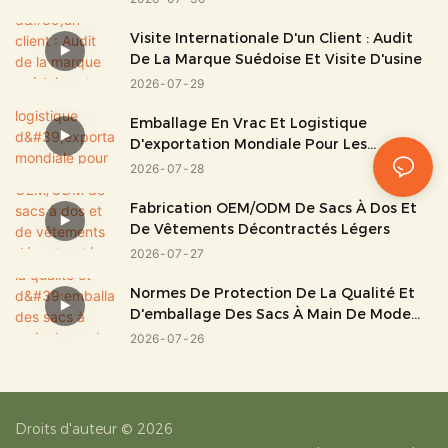
Visite Internationale D'un Client : Audit
De La Marque Suédoise Et Visite D'usine
2026
07
29
Emballage En Vrac Et Logistique
D'exportation Mondiale Pour Les
Bagages Et Les Sacs
2026
07
28
Fabrication OEM/ODM De Sacs À Dos Et
De Vêtements Décontractés Légers
2026
07
27
Normes De Protection De La Qualité Et
D'emballage Des Sacs À Main De Mode
Haut De Gamme
2026
07
26
Droits d'auteur © 2026