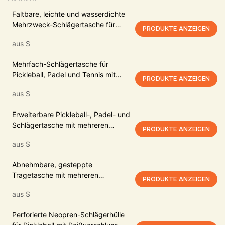
Faltbare, leichte und wasserdichte
Mehrzweck-Schlägertasche für
PRODUKTE ANZEIGEN
Pickleball und Padel mit seitlichem
aus
$
Zugriffsfach
Mehrfach-Schlägertasche für
Pickleball, Padel und Tennis mit
PRODUKTE ANZEIGEN
verschiedenen Tragemöglichkeiten
aus
$
Erweiterbare Pickleball-, Padel- und
Schlägertasche mit mehreren
PRODUKTE ANZEIGEN
Fächern und separatem Schuhfach
aus
$
Abnehmbare, gesteppte
Tragetasche mit mehreren
PRODUKTE ANZEIGEN
Pickleball-Motiven
aus
$
Perforierte Neopren-Schlägerhülle