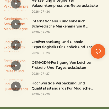
Herstellung Integrierter
Vakuumkompressions-Reiserucksäcke
2026
07
30
Internationaler Kundenbesuch:
Schwedische Markenanalyse &
Werksbesichtigung
2026
07
29
Großverpackung Und Globale
Exportlogistik Für Gepäck Und Taschen
2026
07
28
OEM/ODM-Fertigung Von Leichten
Freizeit- Und Tagesrucksäcken
2026
07
27
Hochwertige Verpackung Und
Qualitätsstandards Für Modische
Handtaschen
2026
07
26