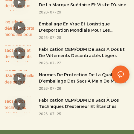
De La Marque Suédoise Et Visite D'usine
2026
07
29
Emballage En Vrac Et Logistique
D'exportation Mondiale Pour Les
Bagages Et Les Sacs
2026
07
28
Fabrication OEM/ODM De Sacs À Dos Et
De Vêtements Décontractés Légers
2026
07
27
Normes De Protection De La Qualité Et
D'emballage Des Sacs À Main De Mode
Haut De Gamme
2026
07
26
Fabrication OEM/ODM De Sacs À Dos
Techniques D'extérieur Et Étanches
2026
07
25