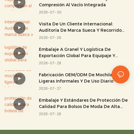
Compresión Al Vacío Integrada
2026
07
30
Visita De Un Cliente Internacional:
Auditoría De Marca Sueca Y Recorrido
Por La Fábrica.
2026
07
29
Embalaje A Granel Y Logística De
Exportación Global Para Equipaje Y
Bolsos.
2026
07
28
Fabricación OEM/ODM De Mochilas
Ligeras Informales Y De Uso Diario
2026
07
27
Embalaje Y Estándares De Protección De
Calidad Para Bolsos De Moda De Alta
Gama
2026
07
26