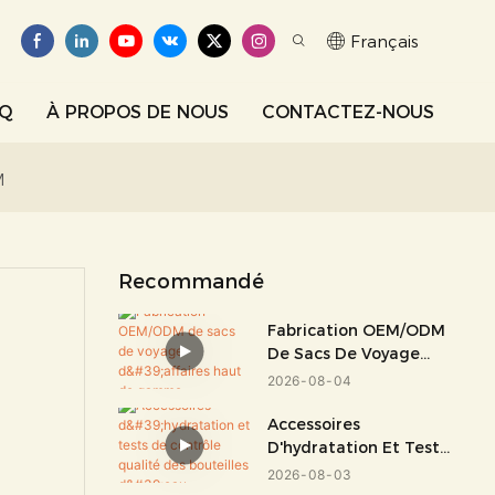
Français
AQ
À PROPOS DE NOUS
CONTACTEZ-NOUS
M
Recommandé
Fabrication OEM/ODM
De Sacs De Voyage
D'affaires Haut De
2026
08
04
Gamme
Accessoires
D'hydratation Et Tests
De Contrôle Qualité
2026
08
03
Des Bouteilles D'eau