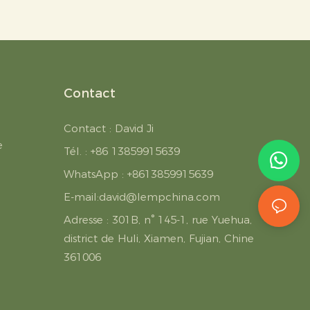
Contact
Contact : David Ji
e
Tél. : +86 13859915639
WhatsApp : +8613859915639
E-mail:
david@lempchina.com
Adresse :
301B, n° 145-1, rue Yuehua,
district de Huli, Xiamen, Fujian, Chine
361006