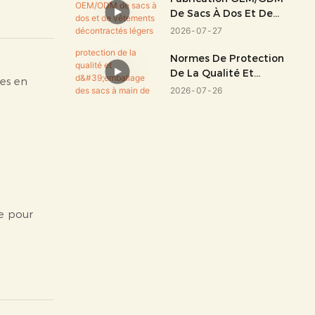
De Sacs À Dos Et De
Vêtements
2026
07
27
Décontractés Légers
Normes De Protection
De La Qualité Et
des en
D'emballage Des Sacs
2026
07
26
À Main De Mode Haut
De Gamme
le pour