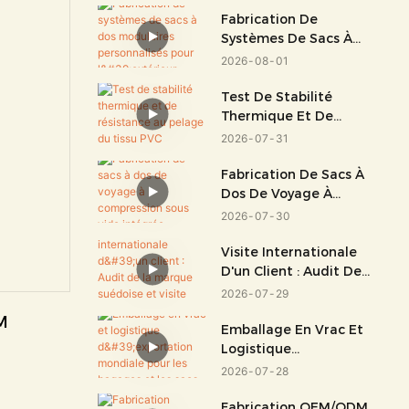
Fabrication De
Systèmes De Sacs À
Dos Modulaires
2026
08
01
Personnalisés Pour
L'extérieur
Test De Stabilité
Thermique Et De
Résistance Au Pelage
2026
07
31
Du Tissu PVC
Fabrication De Sacs À
Dos De Voyage À
Compression Sous
2026
07
30
Vide Intégrée
Visite Internationale
D'un Client : Audit De
La Marque Suédoise
2026
07
29
Et Visite D'usine
M
Emballage En Vrac Et
Logistique
D'exportation
2026
07
28
Mondiale Pour Les
Bagages Et Les Sacs
Fabrication OEM/ODM