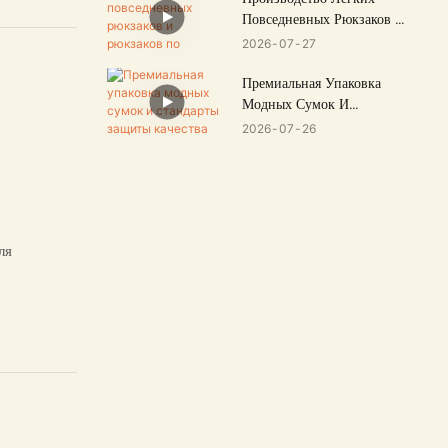
Повседневных Рюкзаков И
Рюкзаков По OEM/ODM
2026
07
27
Заказу
Премиальная Упаковка
Модных Сумок И
Стандарты Защиты
2026
07
26
Качества
ля