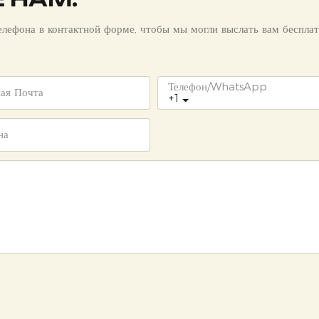
елефона в контактной форме, чтобы мы могли выслать вам беспла
Телефон/WhatsApp
ная Почта
+1
на