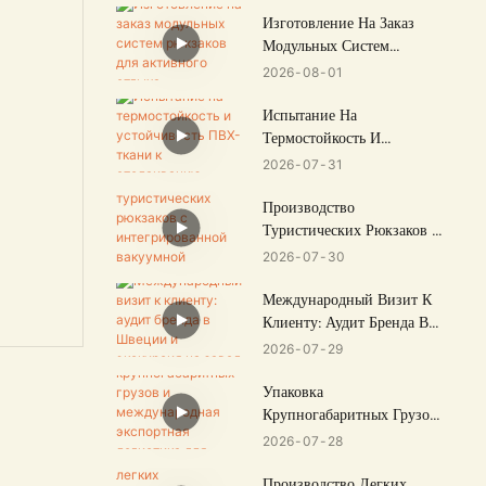
Изготовление На Заказ
Модульных Систем
Рюкзаков Для Активного
2026
08
01
Отдыха
Испытание На
Термостойкость И
Устойчивость ПВХ-Ткани
2026
07
31
К Отслаиванию
Производство
Туристических Рюкзаков С
Интегрированной
2026
07
30
Вакуумной Компрессией
Международный Визит К
Клиенту: Аудит Бренда В
Швеции И Экскурсия На
2026
07
29
Завод.
Упаковка
Крупногабаритных Грузов
И Международная
2026
07
28
Экспортная Логистика Для
Багажа И Сумок.
Производство Легких