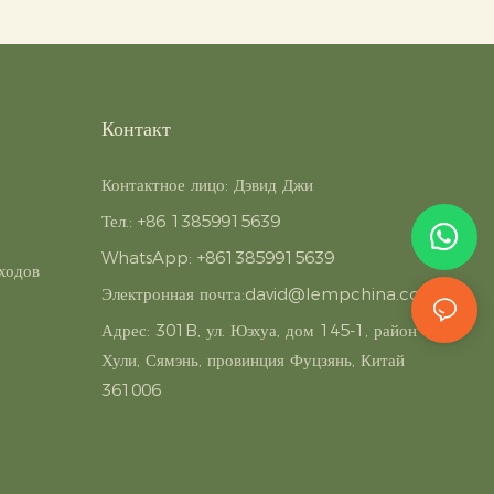
Контакт
Контактное лицо: Дэвид Джи
Тел.: +86 13859915639
WhatsApp: +8613859915639
ходов
Электронная почта:
david@lempchina.com
Адрес:
301B, ул. Юэхуа, дом 145-1, район
Хули, Сямэнь, провинция Фуцзянь, Китай
361006