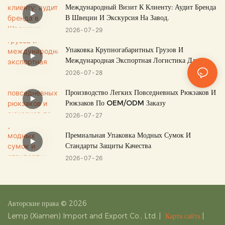
Международный Визит К Клиенту: Аудит Бренда
В Швеции И Экскурсия На Завод.
2026
07
29
Упаковка Крупногабаритных Грузов И
Международная Экспортная Логистика Для
Багажа И Сумок.
2026
07
28
Производство Легких Повседневных Рюкзаков И
Рюкзаков По OEM/ODM Заказу
2026
07
27
Премиальная Упаковка Модных Сумок И
Стандарты Защиты Качества
2026
07
26
Авторские права © 2026
Lemp (Xiamen) Import and Export Co., Ltd.
|
Карта сайта
|