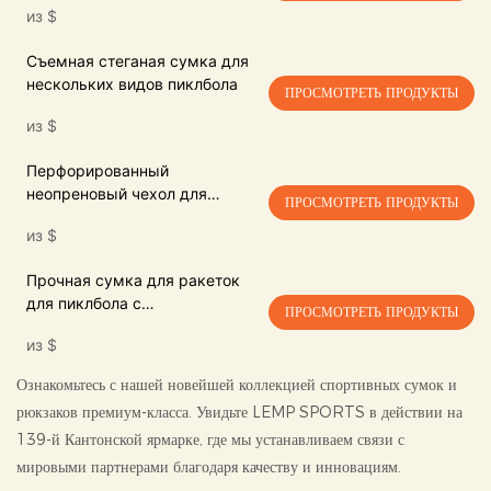
из
$
большая вместимость и
водонепроницаемая.
Съемная стеганая сумка для
нескольких видов пиклбола
ПРОСМОТРЕТЬ ПРОДУКТЫ
из
$
Перфорированный
неопреновый чехол для
ПРОСМОТРЕТЬ ПРОДУКТЫ
ракетки для пиклбола с
из
$
молнией и металлическим
зажимом.
Прочная сумка для ракеток
для пиклбола с
ПРОСМОТРЕТЬ ПРОДУКТЫ
регулируемым ремнем и
из
$
сетчатым карманом.
Ознакомьтесь с нашей новейшей коллекцией спортивных сумок и
рюкзаков премиум-класса. Увидьте LEMP SPORTS в действии на
139-й Кантонской ярмарке, где мы устанавливаем связи с
мировыми партнерами благодаря качеству и инновациям.