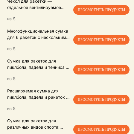
Чехол для ракетки —
отдельное вентилируемое
ПРОСМОТРЕТЬ ПРОДУКТЫ
отделение для обуви,
из
$
водоотталкивающий,
многокарманный органайзер.
Многофункциональная сумка
для 6 ракеток с несколькими
ПРОСМОТРЕТЬ ПРОДУКТЫ
отделениями для падела и
из
$
пиклбола.
Сумка для ракеток для
пиклбола, падела и тенниса с
ПРОСМОТРЕТЬ ПРОДУКТЫ
множеством карманов и
из
$
возможностью
трансформации в сумку для
Расширяемая сумка для
переноски.
пиклбола, падела и ракеток с
ПРОСМОТРЕТЬ ПРОДУКТЫ
несколькими отделениями и
из
$
специальным карманом для
обуви.
Сумка для ракеток для
различных видов спорта:
ПРОСМОТРЕТЬ ПРОДУКТЫ
теннис/бадминтон/пиклбол -