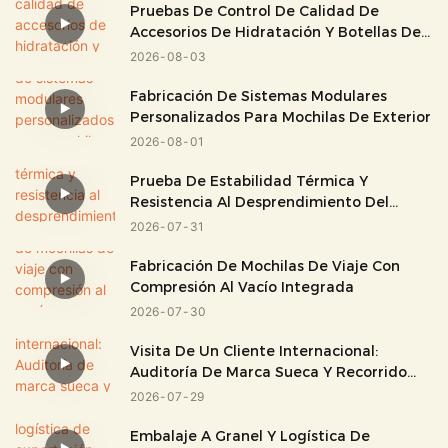
Pruebas De Control De Calidad De
Accesorios De Hidratación Y Botellas De
Agua
2026
08
03
Fabricación De Sistemas Modulares
Personalizados Para Mochilas De Exterior
2026
08
01
Prueba De Estabilidad Térmica Y
Resistencia Al Desprendimiento Del
Tejido De PVC
2026
07
31
Fabricación De Mochilas De Viaje Con
Compresión Al Vacío Integrada
2026
07
30
Visita De Un Cliente Internacional:
Auditoría De Marca Sueca Y Recorrido
Por La Fábrica.
2026
07
29
Embalaje A Granel Y Logística De