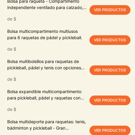
Bolsa para raqueta - Compartimento
independiente ventilado para calzado,
VER PRODUCTOS
repelente al agua, organizador con
de
$
múltiples bolsillos
Bolsa multicompartimento multiusos
para 6 raquetas de pádel y pickleball.
VER PRODUCTOS
de
$
Bolsa multibolsillos para raquetas de
pickleball, pádel y tenis con opciones
VER PRODUCTOS
de transporte convertibles.
de
$
Bolsa expandible multicompartimento
para pickleball, pádel y raquetas con
VER PRODUCTOS
bolsillo específico para calzado.
de
$
Bolsa multideporte para raquetas: tenis,
bádminton y pickleball - Gran
VER PRODUCTOS
capacidad e impermeable.