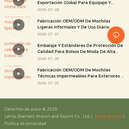
Exportación Global Para Equipaje Y
Bolsos.
2026
07
28
Fabricación OEM/ODM De Mochilas
Ligeras Informales Y De Uso Diario
2026
07
27
Embalaje Y Estándares De Protección De
Calidad Para Bolsos De Moda De Alta
Gama
2026
07
26
Fabricación OEM/ODM De Mochilas
Técnicas Impermeables Para Exteriores Y
Para Uso Técnico.
2026
07
25
Derechos de autor © 2026
Lemp (Xiamen) Import and Export Co., Ltd.
|
Mapa del sitio
|
Política de privacidad