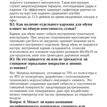
упругого хлопкового наполнителя. Такая конструкция
служит амортизирующим барьером, поглощающим удары и
падения. Он эффективно защищает графитовые ракетки по
дороге на корт или надежно удерживает ноутбук
диагональю до 15,6 дюймов во время ежедневных поездок в
офис.
В2: Как наличие отдельного кармана для обуви
влияет на общую вместимость сумки?
Карман для обуви имеет гибкую внутреннюю туннельную
конструкцию. При загрузке спортивными кроссовками или
тапочками для йоги он аккуратно занимает нижнюю часть
основного внутреннего отделения. Когда обувь не находится
внутри, внутренний карман складывается, позволяя
использовать все основное отделение размером 40x30x19 см
для продуктов, книг или громоздких дорожных вещей.
В3: Не отслаивается ли или не трескается ли
глянцевое зеркальное покрытие в зимних
условиях?
Нет. Матрица материала, состоящая на 70% из полиэстера и
на 30% из полиуретана, разработана с использованием
технического морозостойкого связующего элемента. Это
обеспечивает сохранение высокой гибкости и эластичности
глянцевой поверхности, предотвращая растрескивание,
отслаивание или затвердевание даже при воздействии
низких температур или частых тренировках на открытом
воздухе.
Вопрос 4: Может ли наша компания
модифицировать крепежные элементы или