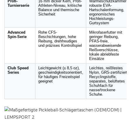
Profi-
16 mm dicker Kern, Profi-
Wärmeschutzkammern,
Turnierserie
Athleten-Niveau, kritische
robuste EVA-
Balance und thermische
Hartschalenformung,
Sicherheit
ergonomisches
Hochleistungs-
Gurtsystem
Advanced
Rohe CFS-
Mikrofaserfutter mit
Spin-Serie
Beschichtungen, hohe
geringer Reibung,
Reibung, drehfreudiges
PFAS-freie,
und präzises Kontrollspiel
wasserabweisende
Reißverschlüsse,
lokale abriebfeste
Einsätze
Club Speed ​​
Leichtgewicht (≤ 8,5 oz),
Leichtes, reißfestes
Series
geschwindigkeitsorientiert,
Nylon, GRS-zertifizierte
für häufiges Freizeitspiel
Recyclingstoffe,
geeignet
separates, belüftetes
Schuhfach für
nasse/trockene
Schuhe.