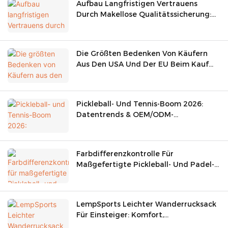
Aufbau Langfristigen Vertrauens
Durch Makellose Qualitätssicherung:
Ein Detaillierter Einblick In Eine Tier-1-
Taschenfabrik
Die Größten Bedenken Von Käufern
Aus Den USA Und Der EU Beim Kauf
Von Pickleball-Taschen (und Wie Wir
Sie Lösen)
Pickleball- Und Tennis-Boom 2026:
Datentrends & OEM/ODM-
Schlägertaschenhersteller
Farbdifferenzkontrolle Für
Maßgefertigte Pickleball- Und Padel-
Schlägertaschen | OEM/ODM-
Lösungen
LempSports Leichter Wanderrucksack
Für Einsteiger: Komfort,
Atmungsaktivität & OEM-Qualität