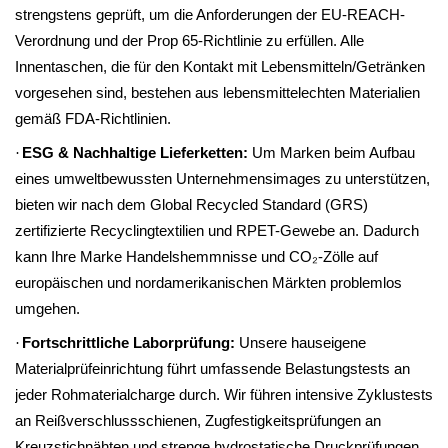
strengstens geprüft, um die Anforderungen der EU-REACH-
Verordnung und der Prop 65-Richtlinie zu erfüllen. Alle
Innentaschen, die für den Kontakt mit Lebensmitteln/Getränken
vorgesehen sind, bestehen aus lebensmittelechten Materialien
gemäß FDA-Richtlinien.
·
ESG & Nachhaltige Lieferketten:
Um Marken beim Aufbau
eines umweltbewussten Unternehmensimages zu unterstützen,
bieten wir nach dem Global Recycled Standard (GRS)
zertifizierte Recyclingtextilien und RPET-Gewebe an. Dadurch
kann Ihre Marke Handelshemmnisse und CO₂-Zölle auf
europäischen und nordamerikanischen Märkten problemlos
umgehen.
·
Fortschrittliche Laborprüfung:
Unsere hauseigene
Materialprüfeinrichtung führt umfassende Belastungstests an
jeder Rohmaterialcharge durch. Wir führen intensive Zyklustests
an Reißverschlussschienen, Zugfestigkeitsprüfungen an
Kreuzstichnähten und strenge hydrostatische Druckprüfungen