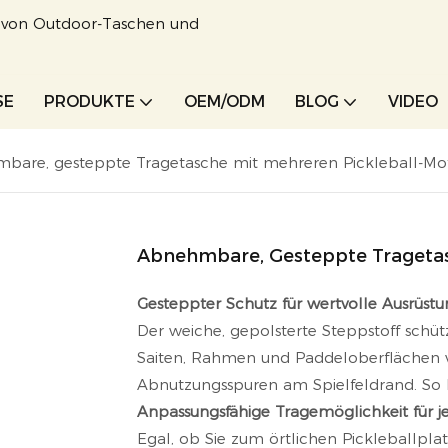
r von Outdoor-Taschen und
SE
PRODUKTE
OEM/ODM
BLOG
VIDEO
bare, gesteppte Tragetasche mit mehreren Pickleball-Mo
Abnehmbare, Gesteppte Tragetas
Gesteppter Schutz für wertvolle Ausrüst
Der weiche, gepolsterte Steppstoff schü
Saiten, Rahmen und Paddeloberflächen v
Abnutzungsspuren am Spielfeldrand. So bl
Anpassungsfähige Tragemöglichkeit für j
Egal, ob Sie zum örtlichen Pickleballpla