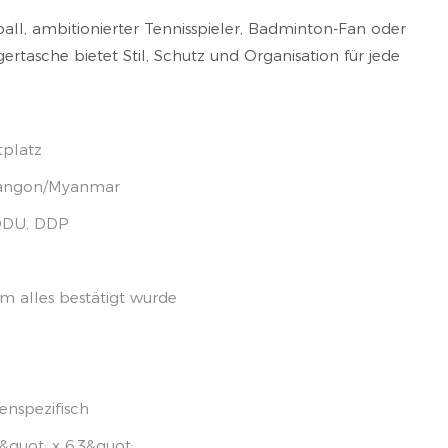
all, ambitionierter Tennisspieler, Badminton-Fan oder
rtasche bietet Stil, Schutz und Organisation für jede
tplatz
Yangon/Myanmar
 DDU, DDP
m alles bestätigt wurde
spezifisch
&quot; x 6,3&quot;