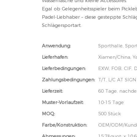
Wasserflasche und kleine Accessoires.
Egal ob Gelegenheitsspieler beim Pickleb
Padel-Liebhaber – diese gesteppte Schläge
Schlägersportart.
Anwendung:
Sporthalle, Spor
Lieferhafen:
Xiamen/China, 
Lieferbedingungen:
EXW, FOB, CIF,
Zahlungsbedingungen:
T/T, L/C AT SIGN
Lieferzeit:
60 Tage, nachde
Muster-Vorlaufzeit:
10-15 Tage
MOQ:
500 Stück
Farbe/Konstruktion:
OEM/ODM/Kunden
Abmessungen:
15,7&quot; x 10,6