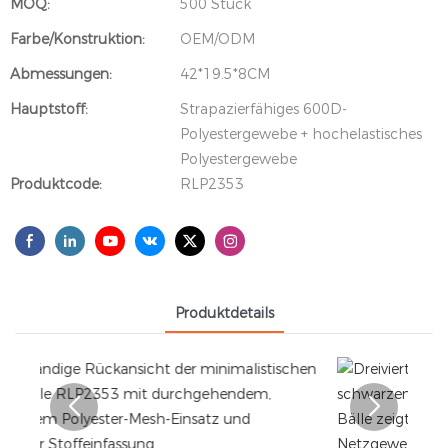
MOQ:
500 Stück
Farbe/Konstruktion:
OEM/ODM
Abmessungen:
42*19.5*8CM
Hauptstoff:
Strapazierfähiges 600D-
Polyestergewebe + hochelastisches
Polyestergewebe
Produktcode:
RLP2353
Produktdetails