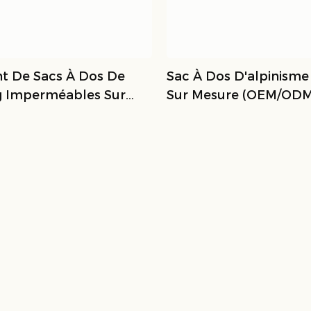
nt De Sacs À Dos De
Sac À Dos D'alpinism
g Imperméables Sur
Sur Mesure (OEM/ODM
| Lempsports
Lempsports