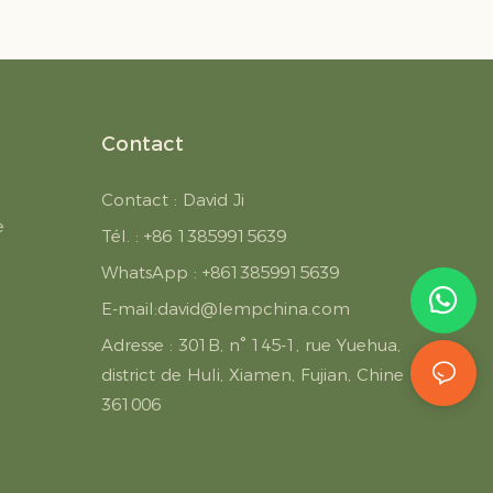
Contact
Contact : David Ji
e
Tél. : +86 13859915639
WhatsApp : +8613859915639
E-mail:
david@lempchina.com
Adresse :
301B, n° 145-1, rue Yuehua,
district de Huli, Xiamen, Fujian, Chine
361006