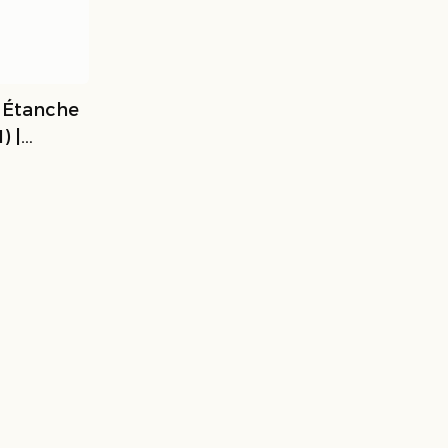
e Étanche
) |