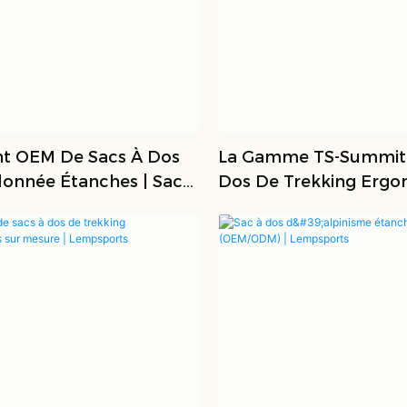
nt OEM De Sacs À Dos
La Gamme TS-Summit 
onnée Étanches | Sacs
Dos De Trekking Erg
alisés B2B
Et Étanche