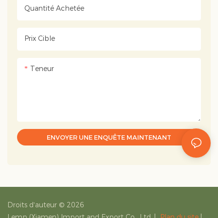
Quantité Achetée
Prix ​​cible
Teneur
ENVOYER UNE ENQUÊTE MAINTENANT
Droits d'auteur © 2026
Lemp (Xiamen) Import and Export Co., Ltd.
|
Plan du site
|